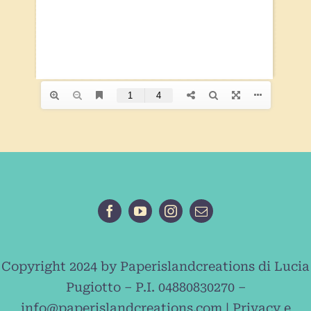
Copyright 2024 by Paperislandcreations di Lucia
Pugiotto – P.I. 04880830270 –
info@paperislandcreations.com |
Privacy e